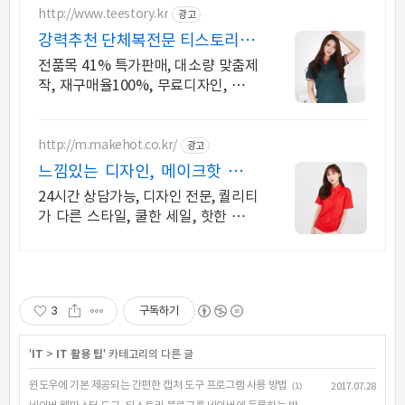
http://www.teestory.kr
광고
강력추천 단체복전문 티스토리 전
품목 41% 특가세일
전품목 41% 특가판매, 대소량 맞춤제
작, 재구매율100%, 무료디자인, 신속
제작
http://m.makehot.co.kr/
광고
느낌있는 디자인, 메이크핫 차별
화되고 세련된 디자인!
24시간 상담가능, 디자인 전문, 퀄리티
가 다른 스타일, 쿨한 세일, 핫한 디자
인
3
구독하기
'
IT
>
IT 활용 팁
' 카테고리의 다른 글
윈도우에 기본 제공되는 간편한 캡처 도구 프로그램 사용 방법
(1)
2017.07.28