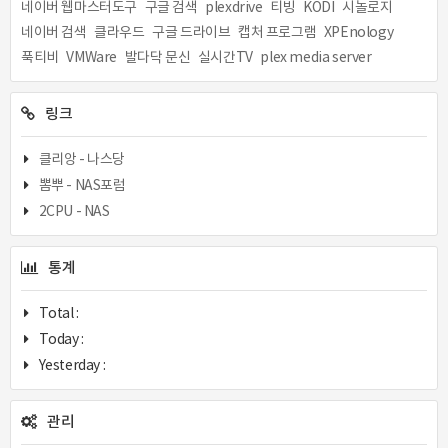
네이버 웹마스터도구
구글 검색
plexdrive
티빙
KODI
시놀로지
네이버 검색
클라우드
구글 드라이브
캡처 프로그램
XPEnology
푹티비
VMWare
발다닥 문신
실시간TV
plex media server
링크
클리앙 - 나스당
뽐뿌 - NAS포럼
2CPU - NAS
통계
Total :
Today :
Yesterday :
관리