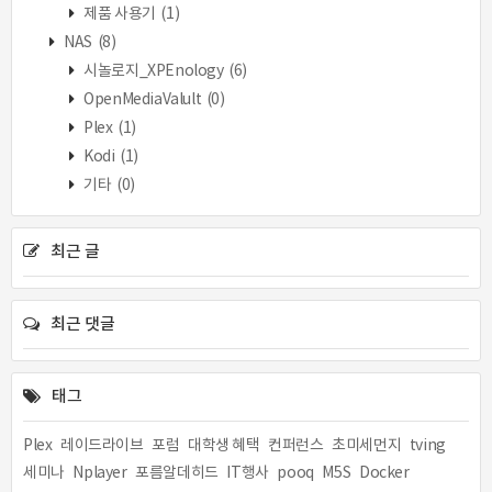
제품 사용기
(1)
NAS
(8)
시놀로지_XPEnology
(6)
OpenMediaValult
(0)
Plex
(1)
Kodi
(1)
기타
(0)
최근 글
최근 댓글
태그
Plex
레이드라이브
포럼
대학생 혜택
컨퍼런스
초미세먼지
tving
세미나
Nplayer
포름알데히드
IT행사
pooq
M5S
Docker